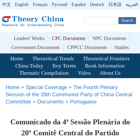
中文
English
Français
Pусский
Español
Deutsch
日本語
العربية
Search
Leaders' Works
CPC Documents
NPC Documents
Government Documents
CPPCC Documents
Studies
Home
Theoretical Trends
Theoretical Frontiers
China Today
Key Terms
Book Information
Thematic Compilation
Video
About Us
Home
>
Special Coverage
>
The Fourth Plenary
Session of the 20th Communist Party of China Central
Committee
>
Documents
>
Portuguese
Comunicado da 4ª Sessão Plenária do
20º Comitê Central do Partido